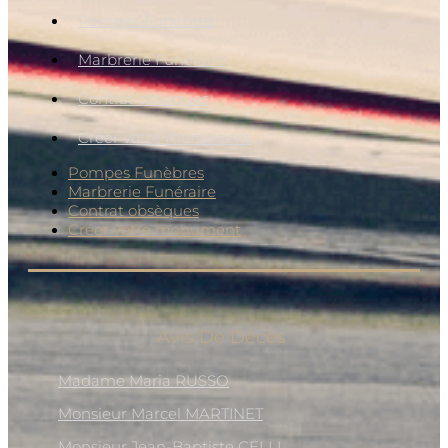
Pompes Funèbres
Marbrerie Funéraire
Contrat obsèques
Créer votre monument
Pompes Funèbres
Marbrerie Funéraire
Contrat obsèques
Créer votre monument
Avis De Décès
Madame Maria RUSSO
Monsieur Marcel MARTINET
Monsieur Jean-Baptiste CELLI