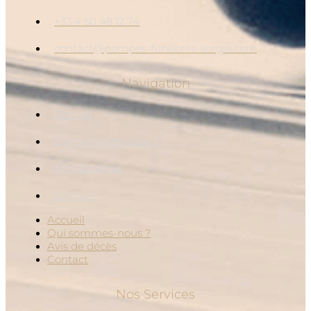
+33 4 50 48 12 74
contact@pompes-funebres-sorgia.com
Navigation
Accueil
Qui sommes-nous ?
Avis de décès
Contact
Accueil
Qui sommes-nous ?
Avis de décès
Contact
Nos Services