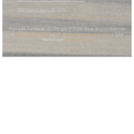
Monsieur Jean ROBIN
Pompes funèbres du Sorgia © 2026 Tous droits réservés
–
Mentions légales
–
Politique de confidentialité
– Site
réalisé par
Digicomcrea