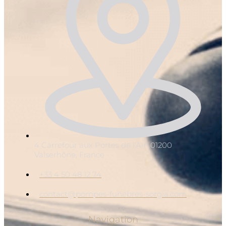
4 Carrefour aux Portes de l'Ain 01200
Valserhône, France
+33 4 50 48 12 74
contact@pompes-funebres-sorgia.com
Navigation