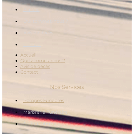
Accueil
Qui sommes-nous ?
Avis de décès
Contact
Accueil
Qui sommes-nous ?
Avis de décès
Contact
Nos Services
Pompes Funèbres
Marbrerie Funéraire
Contrat obsèques