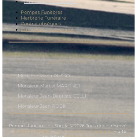
Créer votre monument
Pompes Funèbres
Marbrerie Funéraire
Contrat obsèques
Créer votre monument
Avis De Décès
Madame Maria RUSSO
Monsieur Marcel MARTINET
Monsieur Jean-Baptiste CELLI
Monsieur Jean ROBIN
Pompes funèbres du Sorgia © 2026 Tous droits réservés
–
Mentions légales
–
Politique de confidentialité
– Site
réalisé par
Digicomcrea